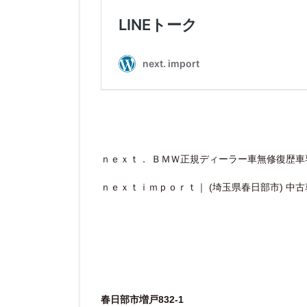
ｎｅｘｔ． ＢＭＷ正規ディーラー車無修復歴車専
ｎｅｘｔｉｍｐｏｒｔ｜ (埼玉県春日部市) 中
春日部市増戸832-1