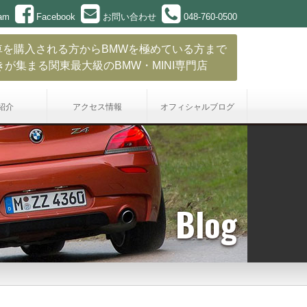
ram
Facebook
お問い合わせ
048-760-0500
車を購入される方からBMWを極めている方まで
きが集まる関東最大級のBMW・MINI専門店
紹介
アクセス情報
オフィシャル
ブログ
Blog