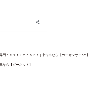
門ｎｅｘｔｉｍｐｏｒｔ | 中古車なら【カーセンサーnet】
古車なら【グーネット】