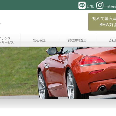
LINE
Instag
初めて輸入
BMW好
テナンス
安心保証
買取無料査定
会社
ーサービス