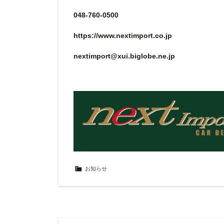
048-760-0500
https://www.nextimport.co.jp
nextimport@xui.biglobe.ne.jp
お知らせ