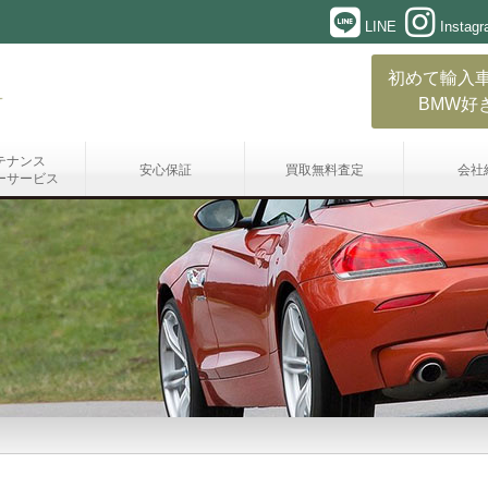
LINE
Instag
初めて輸入
BMW好
テナンス
安心保証
買取無料査定
会社
ーサービス