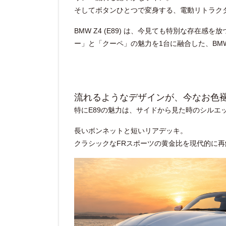
そしてボタンひとつで変身する、電動リトラク
BMW Z4 (E89)
は、今見ても特別な存在感を放つ1
ー」と「クーペ」の魅力を1台に融合した、BM
流れるようなデザインが、今なお色
特にE89の魅力は、サイドから見た時のシルエ
長いボンネットと短いリアデッキ。
クラシックなFRスポーツの黄金比を現代的に再