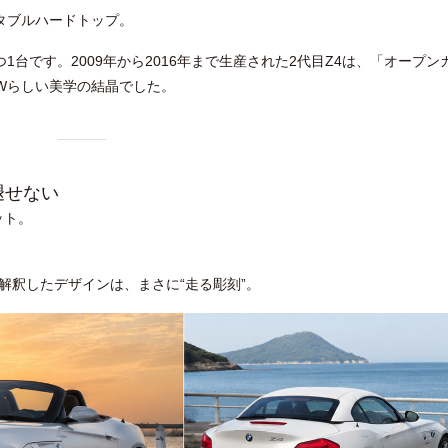
タブルハードトップ。
台です。2009年から2016年まで生産された2代目Z4は、「オープン
Wらしい美学の結晶でした。
褪せない
ット。
解釈したデザインは、まさに“走る彫刻”。