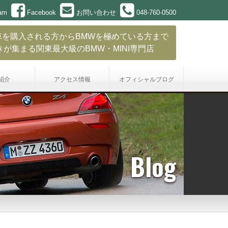
ram
Facebook
お問い合わせ
048-760-0500
車を購入される方からBMWを極めている方まで
きが集まる関東最大級のBMW・MINI専門店
紹介
アクセス情報
オフィシャル
ブログ
Blog