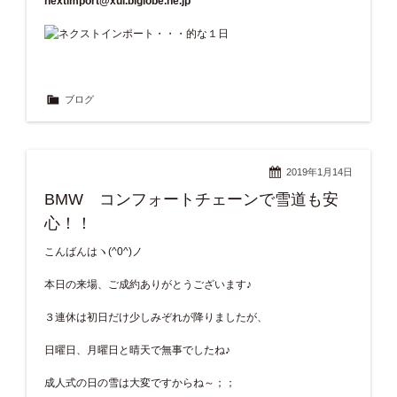
nextimport@xui.biglobe.ne.jp
ブログ
2019年1月14日
BMW コンフォートチェーンで雪道も安
心！！
こんばんはヽ(^0^)ノ
本日の来場、ご成約ありがとうございます♪
３連休は初日だけ少しみぞれが降りましたが、
日曜日、月曜日と晴天で無事でしたね♪
成人式の日の雪は大変ですからね～；；