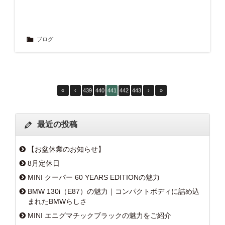
ブログ
«
‹
439
440
441
442
443
›
»
最近の投稿
【お盆休業のお知らせ】
8月定休日
MINI クーパー 60 YEARS EDITIONの魅力
BMW 130i（E87）の魅力｜コンパクトボディに詰め込
まれたBMWらしさ
MINI エニグマチックブラックの魅力をご紹介