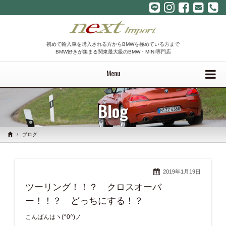
初めて輸入車を購入される方からBMWを極めている方まで
BMW好きが集まる関東最大級のBMW・MINI専門店
Menu
Blog
ブログ
2019年1月19日
ツーリング！！？ クロスオーバ
ー！！？ どっちにする！？
こんばんはヽ(^0^)ノ