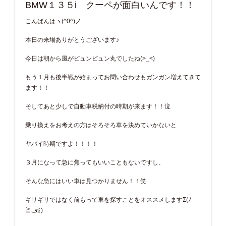
BMW１３５i クーペが面白いんです！！
こんばんはヽ(^0^)ノ
本日の来場ありがとうございます♪
今日は朝から風がビュンビュン丸でしたね(>_<)
もう１月も後半戦が始まってお問い合わせもガンガン増えてきて
ます！！
そしてあと少しで自動車税納付の時期が来ます！！泣
乗り換えをお考えの方はそろそろ車を決めていかないと
ヤバイ時期ですよ！！！！
３月になって急に焦ってもいいこともないですし、
そんな急にはいい車は見つかりません！！笑
ギリギリではなく前もって車を探すことをオススメしますΣ(ﾉ
≧ڡ≦)