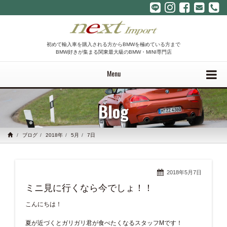
初めて輸入車を購入される方からBMWを極めている方まで
BMW好きが集まる関東最大級のBMW・MINI専門店
Menu
Blog
ブログ
2018年
5月
7日
2018年5月7日
ミニ見に行くなら今でしょ！！
こんにちは！
夏が近づくとガリガリ君が食べたくなるスタッフMです！