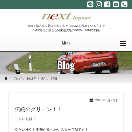
初めて輸入車を購入される方からBMWを極めている方まで
BMW好きが集まる関東最大級のBMW・MINI専門店
Menu
Blog
ブログ
2018年
5月
27日
2018年5月27日
伝統のグリーン！！
こんにちは！
冷たい冷やし中華が食べたいスタッフMです！