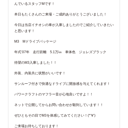
んでいるスタッフMです！
本日もたくさんのご来場・ご成約ありがとうございました！
今日は当店イチオシの車が入庫しましたのでご紹介していきたい
と思います！
M3 Mドライブパッケージ
年式’07年 走行距離 5.1万㎞ 車体色 ジェレズブラック
待望のM3入庫しました！！
外装、内装共に状態がいいです！
サンルーフ付きで快適なドライブに開放感を与えてくれます！
パワークラフトのマフラー音が心地良いですよ！！
ネットで公開してからお問い合わせが殺到しています！！
ぜひともその目でM3を体感してみてください！(*‘∀‘)
ご来場お待ちしております！