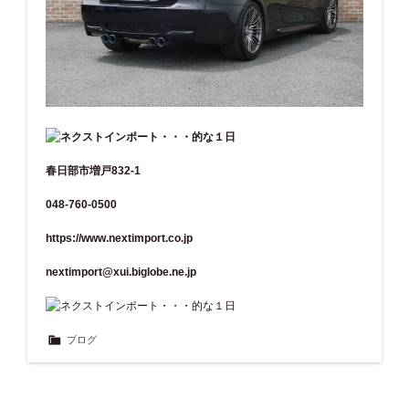
春日部市増戸832-1
048-760-0500
https://www.nextimport.co.jp
nextimport@xui.biglobe.ne.jp
ブログ