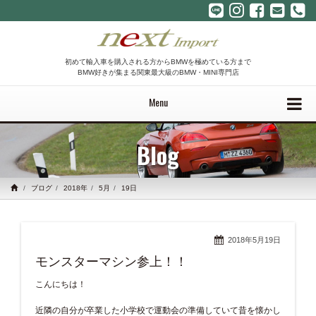
初めて輸入車を購入される方からBMWを極めている方まで
BMW好きが集まる関東最大級のBMW・MINI専門店
Menu
Blog
ブログ
2018年
5月
19日
2018年5月19日
モンスターマシン参上！！
こんにちは！
近隣の自分が卒業した小学校で運動会の準備していて昔を懐かし