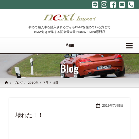
初めて輸入車を購入される方からBMWを極めている方まで
BMW好きが集まる関東最大級のBMW・MINI専門店
Menu
Blog
ブログ
2019年
7月
8日
2019年7月8日
壊れた！！