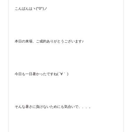
こんばんはヽ(^0^)ノ
本日の来場、ご成約ありがとうございます♪
今日も一日暑かったですね( ´∀｀ )
そんな暑さに負けないためにも気合いで、、、。