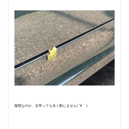
擬態なのか、近寄っても全く動じません( ´∀｀ )