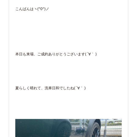
こんばんはヽ(^0^)ノ
本日も来場、ご成約ありがとうございます( ´∀｀ )
夏らしく晴れて、洗車日和でしたね( ´∀｀ )