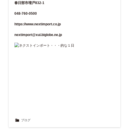
春日部市増戸832-1
048-760-0500
https://www.nextimport.co.jp
nextimport@xui.biglobe.ne.jp
ブログ