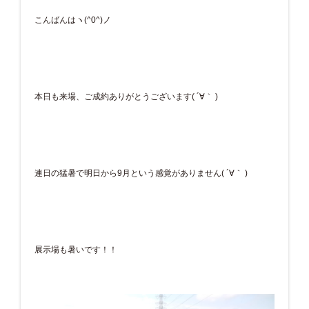
こんばんはヽ(^0^)ノ
本日も来場、ご成約ありがとうございます( ´∀｀ )
連日の猛暑で明日から9月という感覚がありません( ´∀｀ )
展示場も暑いです！！