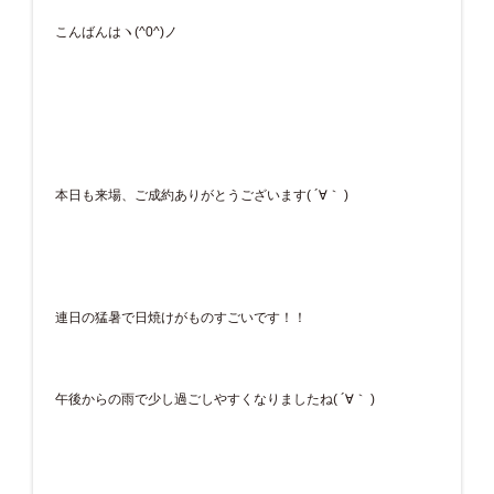
こんばんはヽ(^0^)ノ
本日も来場、ご成約ありがとうございます( ´∀｀ )
連日の猛暑で日焼けがものすごいです！！
午後からの雨で少し過ごしやすくなりましたね( ´∀｀ )