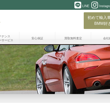
LINE
Instag
初めて輸入
BMW好
テナンス
安心保証
買取無料査定
会社
ーサービス