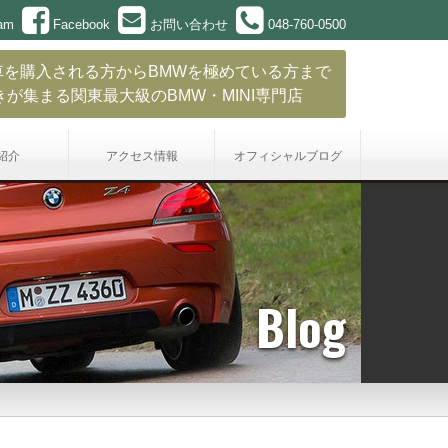
ram
Facebook
お問い合わせ
048-760-0500
車を購入される方からBMWを極めている方まで
きが集まる関東最大級のBMW・MINI専門店
紹介
アクセス情報
オフィシャル
ブログ
Blog