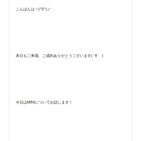
こんばんはヽ(^0^)ノ
本日もご来場、ご成約ありがとうございます( ´∀｀ )
今日はMINIについてお話します！