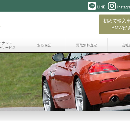
LINE
Instag
初めて輸入
BMW好
テナンス
安心保証
買取無料査定
会社
ーサービス