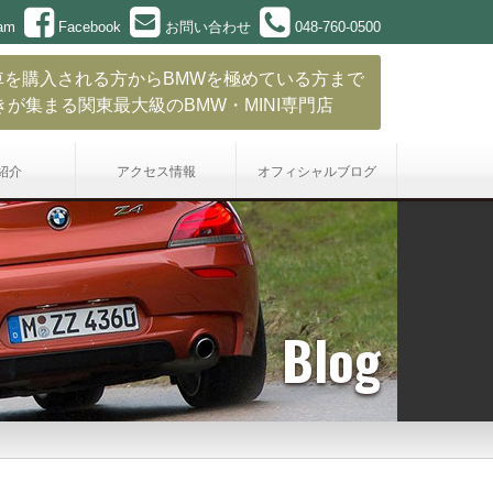
ram
Facebook
お問い合わせ
048-760-0500
車を購入される方からBMWを極めている方まで
きが集まる関東最大級のBMW・MINI専門店
紹介
アクセス情報
オフィシャル
ブログ
Blog