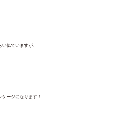
らい似ていますが、
ッケージになります！