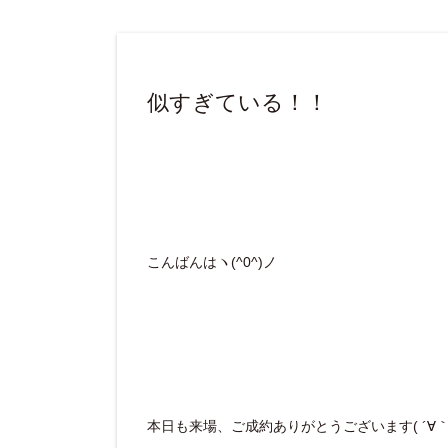
似すぎている！！
こんばんはヽ(^0^)ノ
本日も来場、ご成約ありがとうございます( ´∀｀ 