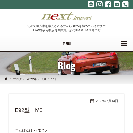
初めて輸入車を購入される方からBMWを極めている方まで
BMW好きが集まる関東最大級のBMW・MINI専門店
Menu
Blog
ブログ
2022年
7月
14日
2022年7月14日
E92型 M3
こんばんはヽ(^0^)ノ