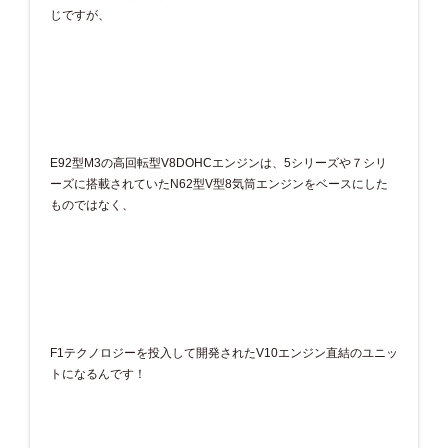
じですが、
E92型M3の高回転型V8DOHCエンジンは、5シリーズや７シリ
ーズに搭載されていたN62型V型8気筒エンジンをベースにした
ものではなく、
F1テクノロジーを投入して開発されたV10エンジン直結のユニッ
トになるんです！