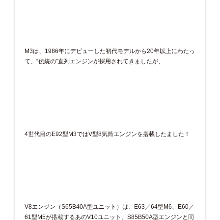
M3は、1986年にデビューした初代モデルから20年以上にわたっ
て、“伝統の”直列エンジンが採用されてきましたが、
4世代目のE92型M3ではV型8気筒エンジンを搭載したました！
V8エンジン（S65B40A型ユニット）は、E63／64型M6、E60／
61型M5が搭載するあのV10ユニット、S85B50A型エンジンと同