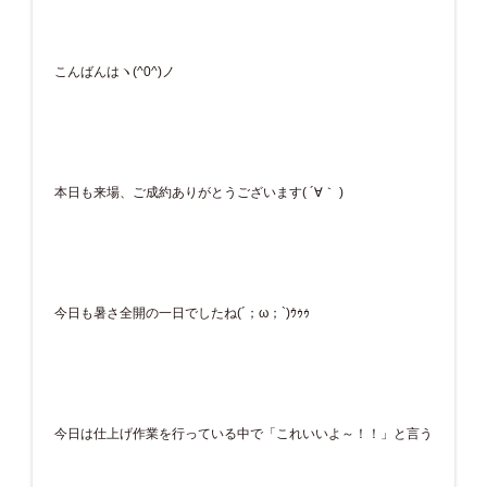
こんばんはヽ(^0^)ノ
本日も来場、ご成約ありがとうございます( ´∀｀ )
今日も暑さ全開の一日でしたね(´；ω；`)ｳｩｩ
今日は仕上げ作業を行っている中で「これいいよ～！！」と言う