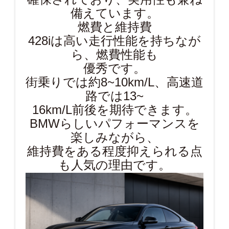
備えています。
燃費と維持費
428iは高い走行性能を持ちなが
ら、燃費性能も
優秀です。
街乗りでは約8~10km/L、高速道
路では13~
16km/L前後を期待できます。
BMWらしいパフォーマンスを
楽しみながら、
維持費をある程度抑えられる点
も人気の理由です。