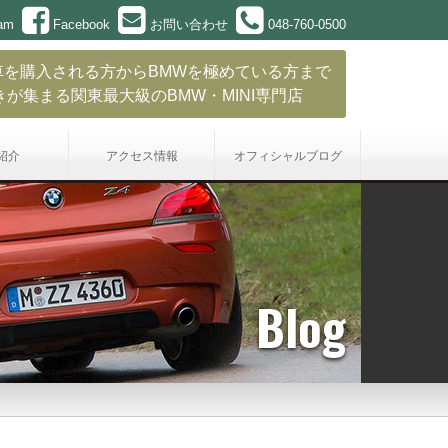
ram
Facebook
お問い合わせ
048-760-0500
車を購入される方からBMWを極めている方まで
きが集まる関東最大級のBMW・MINI専門店
紹介
アクセス情報
オフィシャル
ブログ
Blog