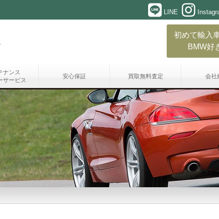
LINE
Instag
初めて輸入
BMW好
テナンス
安心保証
買取無料査定
会社
ーサービス