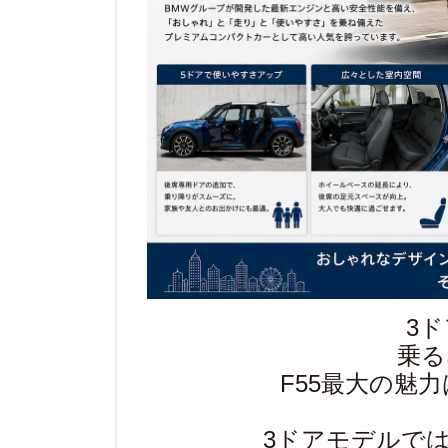
3
乗る
F55最大の魅
3ドアモデルで