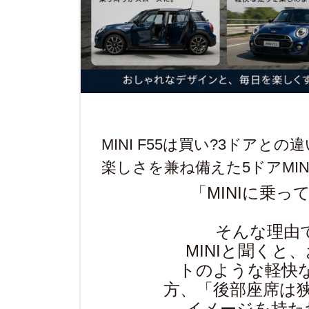
MINI F55は買い?3ドアと
楽しさを兼ね備えた5ドアMIN
「MINIに乗
そんな理由で
MINIと聞く
トのような軽快
方、「後部座席は
イメージを持た