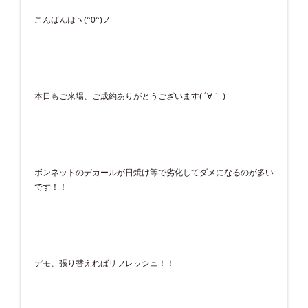
こんばんはヽ(^0^)ノ
本日もご来場、ご成約ありがとうございます( ´∀｀ )
ボンネットのデカールが日焼け等で劣化してダメになるのが多い
です！！
デモ、張り替えればリフレッシュ！！