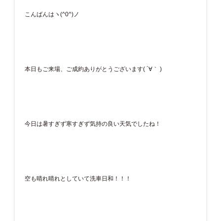
こんばんはヽ(^0^)ノ
本日もご来場、ご成約ありがとうございます( ´∀｀ )
今日は暑すぎず寒すぎず気持の良い天気でしたね！
空も晴れ晴れとしていて洗車日和！！！