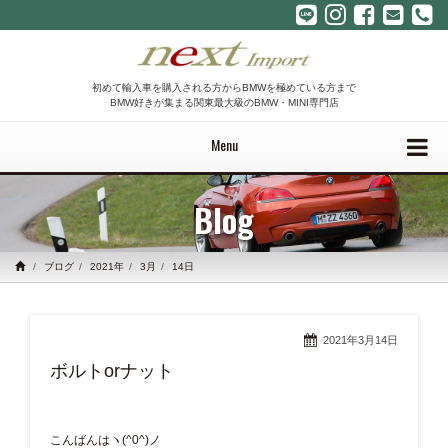
初めて輸入車を購入される方からBMWを極めている方まで
BMW好きが集まる関東最大級のBMW・MINI専門店
Menu
Blog
ブログ
2021年
3月
14日
2021年3月14日
ボルトorナット
こんばんはヽ(^0^)ノ