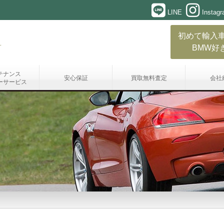
LINE
Instag
初めて輸入
BMW好
テナンス
安心保証
買取無料査定
会社
ーサービス