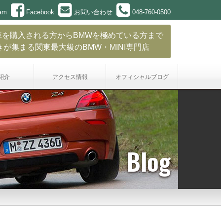
ram
Facebook
お問い合わせ
048-760-0500
車を購入される方からBMWを極めている方まで
きが集まる関東最大級のBMW・MINI専門店
紹介
アクセス情報
オフィシャル
ブログ
Blog