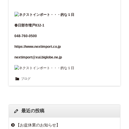
春日部市増戸832-1
048-760-0500
https://www.nextimport.co.jp
nextimport@xui.biglobe.ne.jp
ブログ
最近の投稿
【お盆休業のお知らせ】