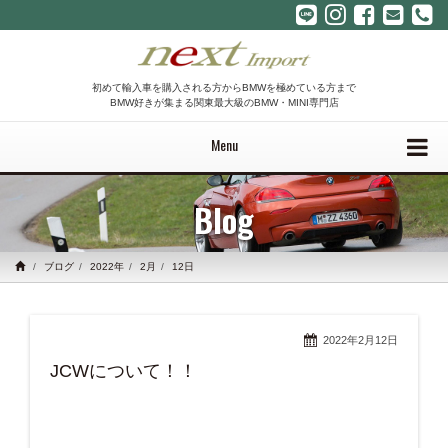
初めて輸入車を購入される方からBMWを極めている方まで
BMW好きが集まる関東最大級のBMW・MINI専門店
Menu
Blog
ブログ
2022年
2月
12日
2022年2月12日
JCWについて！！