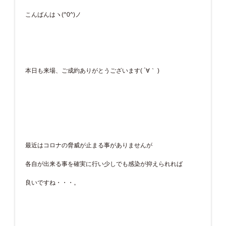
こんばんはヽ(^0^)ノ
本日も来場、ご成約ありがとうございます( ´∀｀ )
最近はコロナの脅威が止まる事がありませんが
各自が出来る事を確実に行い少しでも感染が抑えられれば
良いですね・・・。