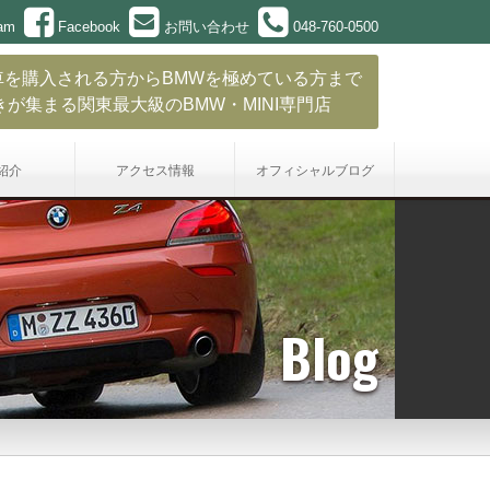
ram
Facebook
お問い合わせ
048-760-0500
車を購入される方からBMWを極めている方まで
きが集まる関東最大級のBMW・MINI専門店
紹介
アクセス情報
オフィシャル
ブログ
Blog