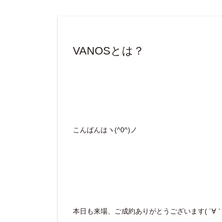
VANOSとは？
こんばんはヽ(^0^)ノ
本日も来場、ご成約ありがとうございます( ´∀｀ 