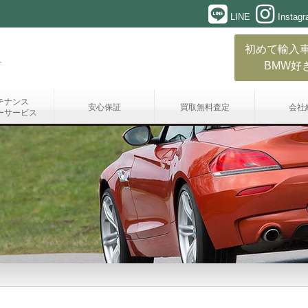
LINE
Instag
初めて輸入
BMW好
テナンス
安心保証
買取無料査定
会社
ーサービス