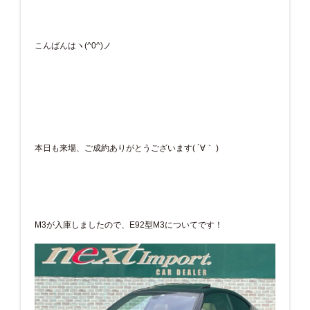
こんばんはヽ(^0^)ノ
本日も来場、ご成約ありがとうございます( ´∀｀ )
M3が入庫しましたので、E92型M3についてです！