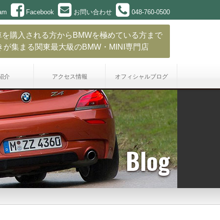
ram
Facebook
お問い合わせ
048-760-0500
車を購入される方からBMWを極めている方まで
きが集まる関東最大級のBMW・MINI専門店
紹介
アクセス情報
オフィシャル
ブログ
Blog