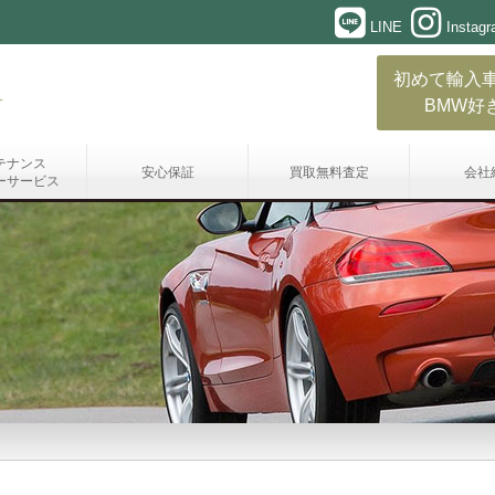
LINE
Instag
初めて輸入
BMW好
テナンス
安心保証
買取無料査定
会社
ーサービス