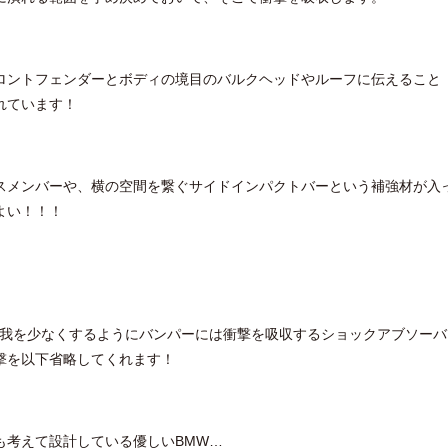
ロントフェンダーとボディの境目のバルクヘッドやルーフに伝えること
れています！
スメンバーや、横の空間を繋ぐサイドインパクトバーという補強材が入
よい！！！
怪我を少なくするようにバンパーには衝撃を吸収するショックアブソーバ
撃を以下省略してくれます！
も考えて設計している優しいBMW…