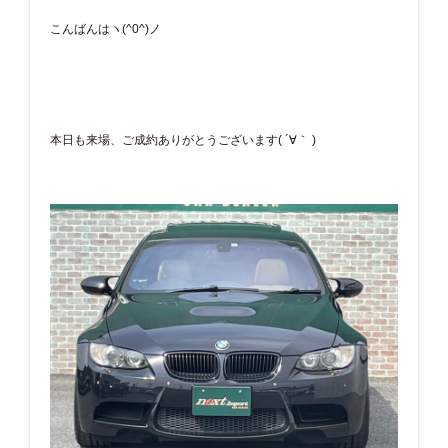
こんばんはヽ(^0^)ノ
本日も来場、ご成約ありがとうございます( ´∀｀ )