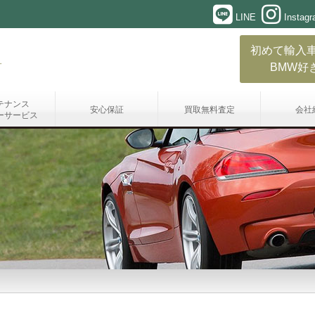
LINE
Instag
初めて輸入
BMW好
テナンス
安心保証
買取無料査定
会社
ーサービス