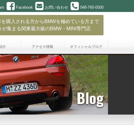
ram
Facebook
お問い合わせ
048-760-0500
車を購入される方からBMWを極めている方まで
きが集まる関東最大級のBMW・MINI専門店
紹介
アクセス情報
オフィシャル
ブログ
Blog