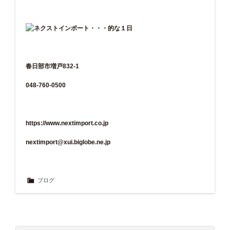
春日部市増戸832-1
048-760-0500
https://www.nextimport.co.jp
nextimport@xui.biglobe.ne.jp
ブログ