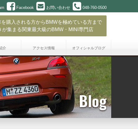
ram
Facebook
お問い合わせ
048-760-0500
車を購入される方からBMWを極めている方まで
きが集まる関東最大級のBMW・MINI専門店
紹介
アクセス情報
オフィシャル
ブログ
Blog