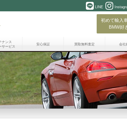
LINE
Instag
初めて輸入
BMW好
テナンス
安心保証
買取無料査定
会社
ーサービス