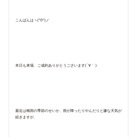
こんばんはヽ(^0^)ノ
本日も来場、ご成約ありがとうございます( ´∀｀ )
最近は梅雨の季節のせいか、雨が降ったりやんだりと嫌な天気が
続きますが、