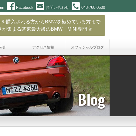
ram
Facebook
お問い合わせ
048-760-0500
車を購入される方からBMWを極めている方まで
きが集まる関東最大級のBMW・MINI専門店
紹介
アクセス情報
オフィシャル
ブログ
Blog