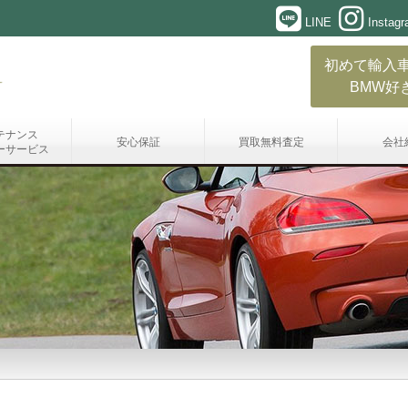
LINE
Instag
初めて輸入
BMW好
テナンス
安心保証
買取無料査定
会社
ーサービス