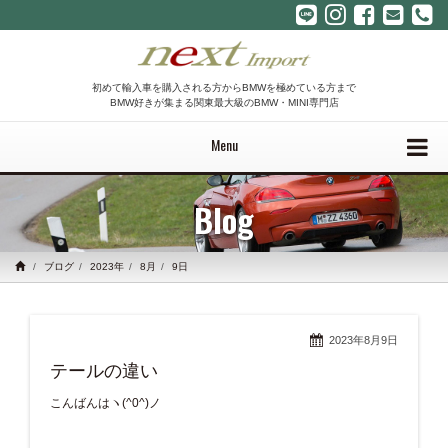
初めて輸入車を購入される方からBMWを極めている方まで
BMW好きが集まる関東最大級のBMW・MINI専門店
Menu
Blog
ブログ
2023年
8月
9日
2023年8月9日
テールの違い
こんばんはヽ(^0^)ノ