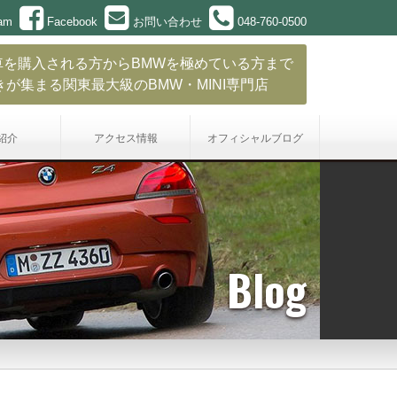
ram
Facebook
お問い合わせ
048-760-0500
車を購入される方からBMWを極めている方まで
きが集まる関東最大級のBMW・MINI専門店
紹介
アクセス情報
オフィシャル
ブログ
Blog