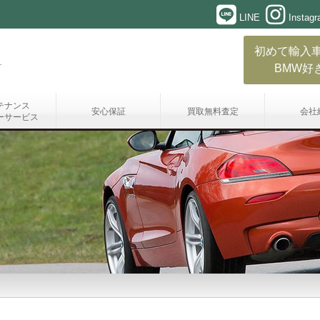
LINE
Instag
初めて輸入
BMW好
テナンス
安心保証
買取無料査定
会社
ーサービス