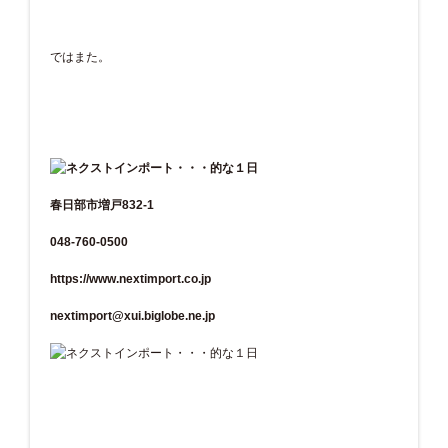
ではまた。
春日部市増戸832-1
048-760-0500
https://www.nextimport.co.jp
nextimport@xui.biglobe.ne.jp