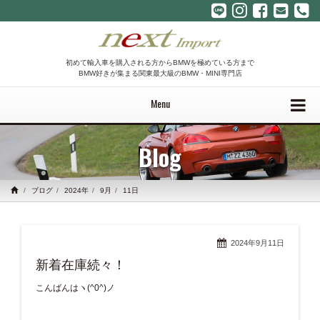
初めて輸入車を購入される方からBMWを極めている方まで
BMW好きが集まる関東最大級のBMW・MINI専門店
Menu
Blog
ブログ
2024年
9月
11日
2024年9月11日
新着在庫続々！
こんばんはヽ(^0^)ノ