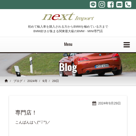
初めて輸入車を購入される方からBMWを極めている方まで
BMW好きが集まる関東最大級のBMW・MINI専門店
Menu
Blog
ブログ
2024年
9月
29日
2024年9月29日
専門店！
こんばんは＼(^▽^)／