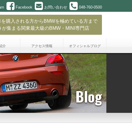
ram
Facebook
お問い合わせ
048-760-0500
車を購入される方からBMWを極めている方まで
きが集まる関東最大級のBMW・MINI専門店
紹介
アクセス情報
オフィシャル
ブログ
Blog