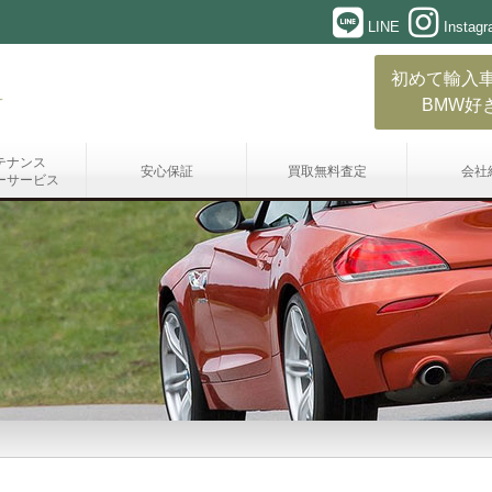
LINE
Instag
初めて輸入
BMW好
テナンス
安心保証
買取無料査定
会社
ーサービス