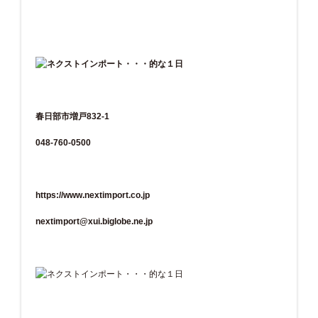
春日部市増戸832-1
048-760-0500
https://www.nextimport.co.jp
nextimport@xui.biglobe.ne.jp