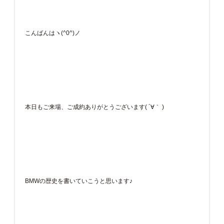
こんばんはヽ(^0^)ノ
本日もご来場、ご成約ありがとうございます( ´∀｀ )
BMWの歴史を書いていこうと思います♪