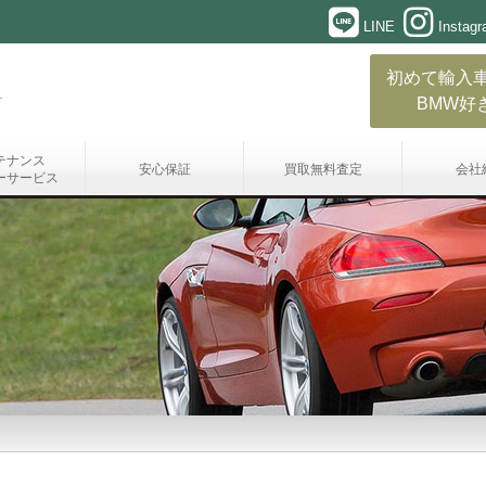
LINE
Instag
初めて輸入
BMW好
テナンス
安心保証
買取無料査定
会社
ーサービス