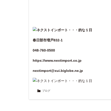
春日部市増戸832-1
048-760-0500
https://www.nextimport.co.jp
nextimport@xui.biglobe.ne.jp
ブログ