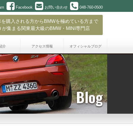
ram
Facebook
お問い合わせ
048-760-0500
車を購入される方からBMWを極めている方まで
きが集まる関東最大級のBMW・MINI専門店
紹介
アクセス情報
オフィシャル
ブログ
Blog