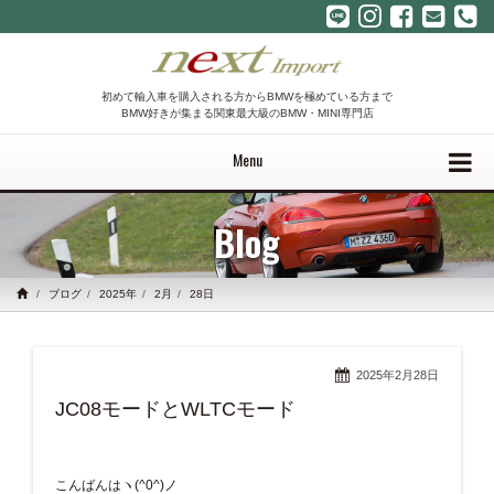
初めて輸入車を購入される方からBMWを極めている方まで
BMW好きが集まる関東最大級のBMW・MINI専門店
Menu
Blog
ブログ
2025年
2月
28日
2025年2月28日
JC08モードとWLTCモード
こんばんはヽ(^0^)ノ