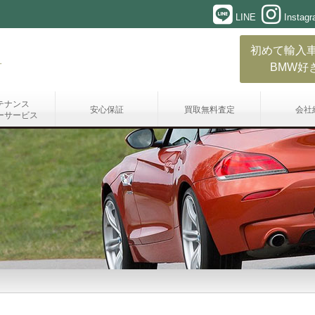
LINE
Instag
初めて輸入
BMW好
テナンス
安心保証
買取無料査定
会社
ーサービス