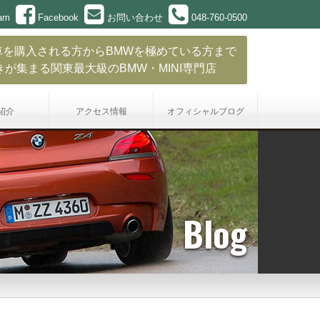
ram
Facebook
お問い合わせ
048-760-0500
車を購入される方からBMWを極めている方まで
きが集まる関東最大級のBMW・MINI専門店
紹介
アクセス情報
オフィシャル
ブログ
Blog