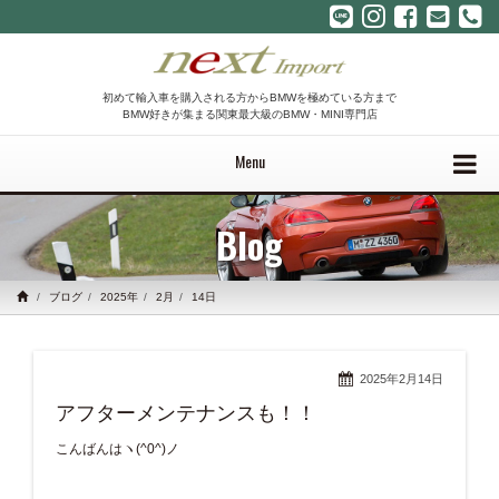
初めて輸入車を購入される方からBMWを極めている方まで
BMW好きが集まる関東最大級のBMW・MINI専門店
Menu
Blog
ブログ
2025年
2月
14日
2025年2月14日
アフターメンテナンスも！！
こんばんはヽ(^0^)ノ