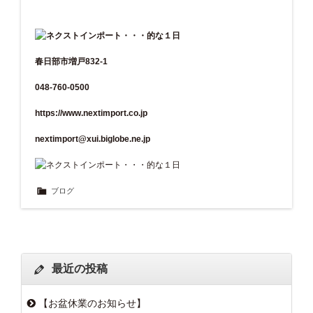
春日部市増戸832-1
048-760-0500
https://www.nextimport.co.jp
nextimport@xui.biglobe.ne.jp
ブログ
最近の投稿
【お盆休業のお知らせ】