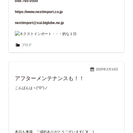
048-760-0500
https://www.nextimport.co.jp
nextimport@xui.biglobe.ne.jp
ブログ
2025年2月14日
アフターメンテナンスも！！
こんばんはヽ(^0^)ノ
本日も来場、ご成約ありがとうございます( ´∀｀ )