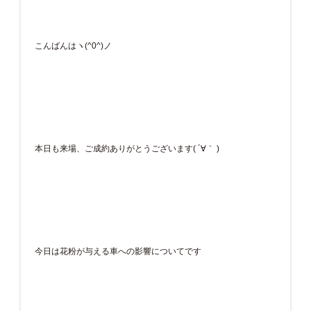
こんばんはヽ(^0^)ノ
本日も来場、ご成約ありがとうございます( ´∀｀ )
今日は花粉が与える車への影響についてです