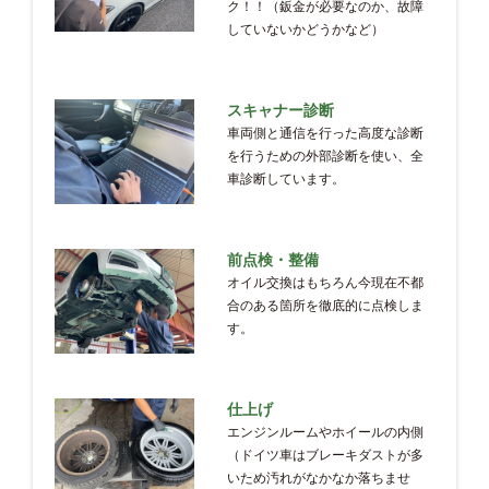
ク！！（鈑金が必要なのか、故障
していないかどうかなど）
スキャナー診断
車両側と通信を行った高度な診断
を行うための外部診断を使い、全
車診断しています。
前点検・整備
オイル交換はもちろん今現在不都
合のある箇所を徹底的に点検しま
す。
仕上げ
エンジンルームやホイールの内側
（ドイツ車はブレーキダストが多
いため汚れがなかなか落ちませ