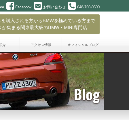
ram
Facebook
お問い合わせ
048-760-0500
車を購入される方からBMWを極めている方まで
きが集まる関東最大級のBMW・MINI専門店
紹介
アクセス情報
オフィシャル
ブログ
Blog