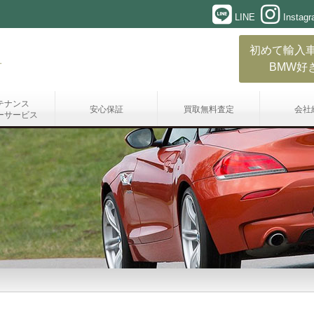
LINE
Instag
初めて輸入
BMW好
テナンス
安心保証
買取無料査定
会社
ーサービス