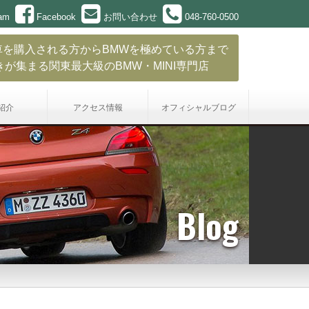
ram
Facebook
お問い合わせ
048-760-0500
車を購入される方からBMWを極めている方まで
きが集まる関東最大級のBMW・MINI専門店
紹介
アクセス情報
オフィシャル
ブログ
Blog