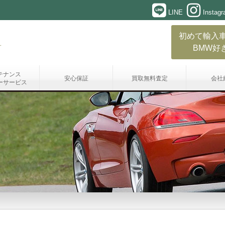
LINE
Instag
初めて輸入
BMW好
テナンス
安心保証
買取無料査定
会社
ーサービス