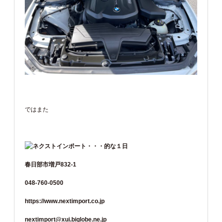
ではまた
春日部市増戸832-1
048-760-0500
https://www.nextimport.co.jp
nextimport@xui.biglobe.ne.jp