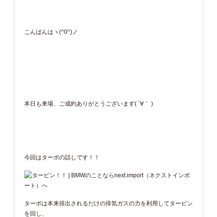
こんばんはヽ(^0^)ノ
本日も来場、ご成約ありがとうございます( ´∀｀ )
今回はターボの話しです！！
ターボは本来排出されるだけの排気ガスの力を利用してタービン
を回し、