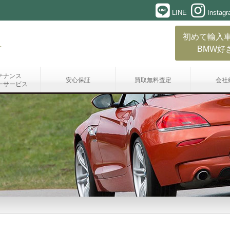
LINE
Instag
初めて輸入
BMW好
テナンス
安心保証
買取無料査定
会社
ーサービス