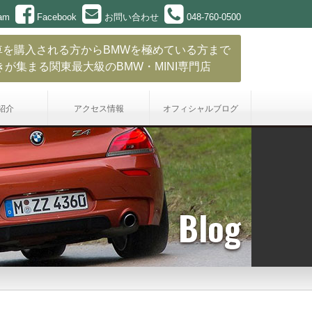
ram
Facebook
お問い合わせ
048-760-0500
車を購入される方からBMWを極めている方まで
きが集まる関東最大級のBMW・MINI専門店
紹介
アクセス情報
オフィシャル
ブログ
Blog