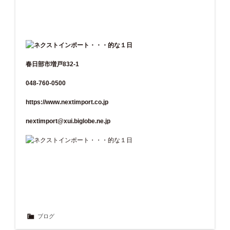
春日部市増戸832-1
048-760-0500
https://www.nextimport.co.jp
nextimport@xui.biglobe.ne.jp
ブログ