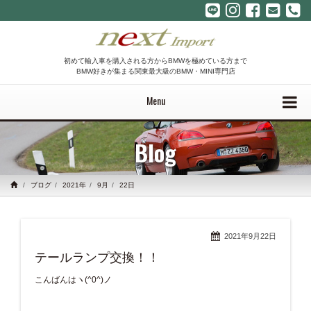
初めて輸入車を購入される方からBMWを極めている方まで
BMW好きが集まる関東最大級のBMW・MINI専門店
Menu
Blog
ブログ
2021年
9月
22日
2021年9月22日
テールランプ交換！！
こんばんはヽ(^0^)ノ