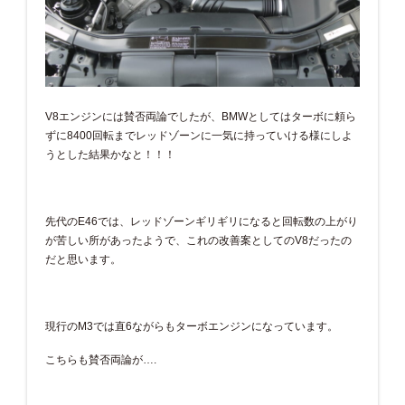
V8エンジンには賛否両論でしたが、BMWとしてはターボに頼ら
ずに8400回転までレッドゾーンに一気に持っていける様にしよ
うとした結果かなと！！！
先代のE46では、レッドゾーンギリギリになると回転数の上がり
が苦しい所があったようで、これの改善案としてのV8だったの
だと思います。
現行のM3では直6ながらもターボエンジンになっています。
こちらも賛否両論が….