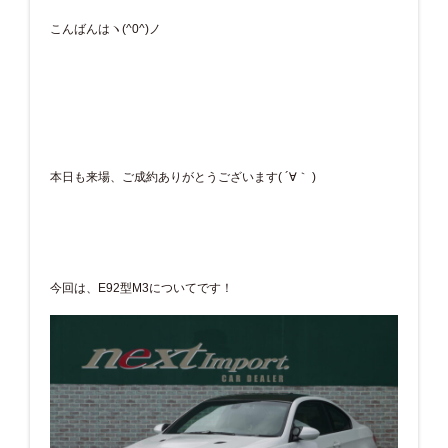
こんばんはヽ(^0^)ノ
本日も来場、ご成約ありがとうございます( ´∀｀ )
今回は、E92型M3についてです！